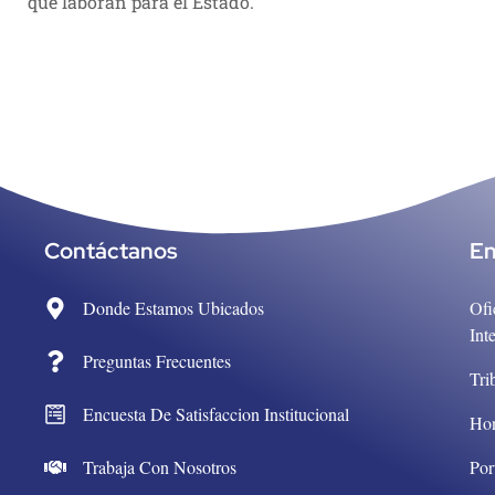
que laboran para el Estado.
Contáctanos
En
Donde Estamos Ubicados
Ofi
Int
Preguntas Frecuentes
Tri
Encuesta De Satisfaccion Institucional
Ho
Trabaja Con Nosotros
Por