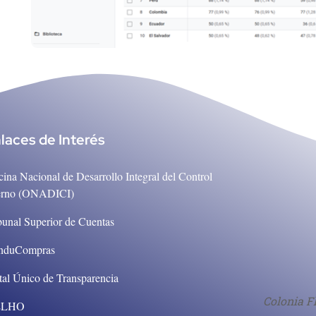
laces de Interés
cina Nacional de Desarrollo Integral del Control
erno (ONADICI)
bunal Superior de Cuentas
nduCompras
tal Único de Transparencia
Colonia F
ELHO