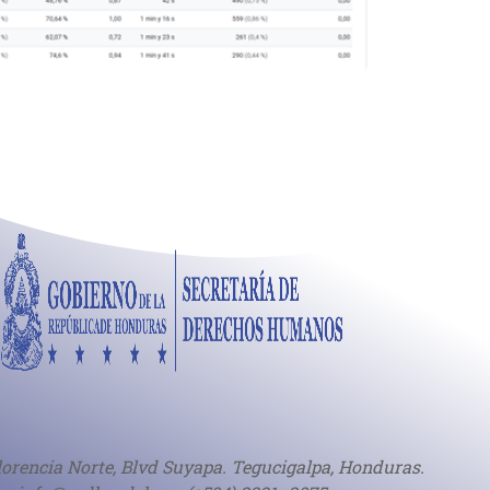
lorencia Norte, Blvd Suyapa. Tegucigalpa, Honduras.