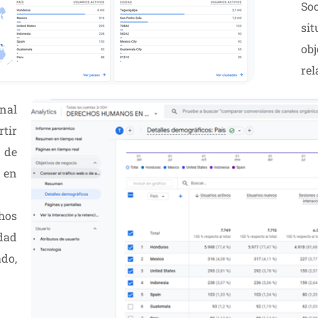
Soc
si
obj
re
onal
tir
 de
 en
hos
dad
ado,