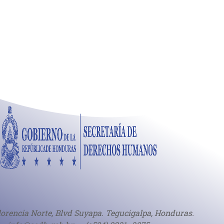
lorencia Norte, Blvd Suyapa. Tegucigalpa, Honduras.