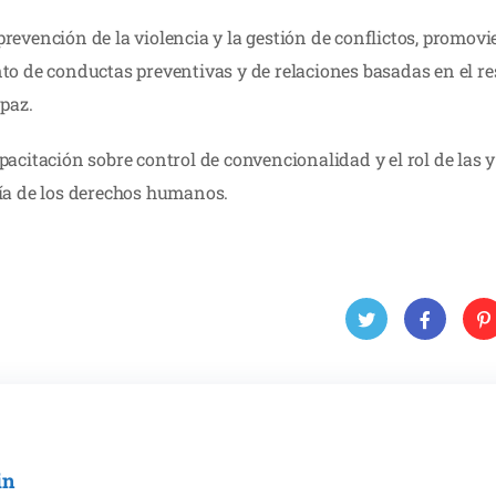
revención de la violencia y la gestión de conflictos, promov
to de conductas preventivas y de relaciones basadas en el re
 paz.
acitación sobre control de convencionalidad y el rol de las y
tía de los derechos humanos.
Twit
Face
Pin
ter
book
ere
in