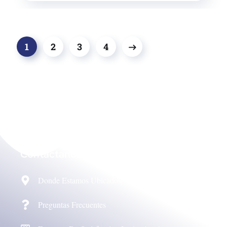
1
2
3
4
Contáctanos
Donde Estamos Ubicados
Preguntas Frecuentes