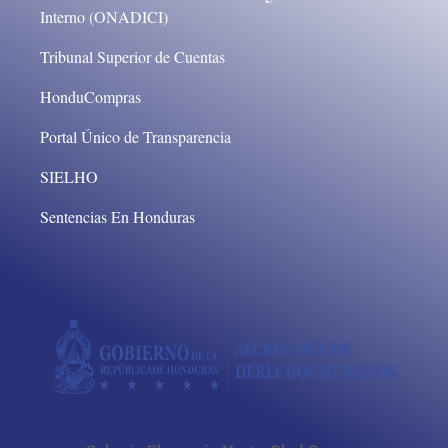
Interno (ONADICI)
Tribunal Superior de Cuentas
HonduCompras
Portal Único de Transparencia
SIELHO
Sentencias En Honduras